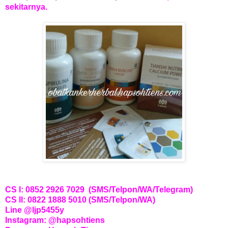
sekitarnya.
CS I: 0852 2926 7029 (SMS/Telpon/WA/Telegram)
CS II: 0822 1888 5010 (SMS/Telpon/WA)
Line @ljp5455y
Instagram: @hapsohtiens