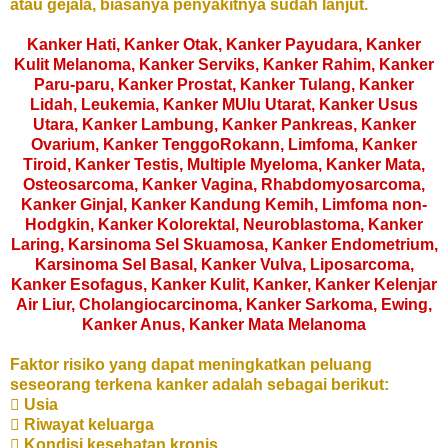
atau gejala, biasanya penyakitnya sudah lanjut.
Kanker Hati, Kanker Otak, Kanker Payudara, Kanker
Kulit Melanoma, Kanker Serviks, Kanker Rahim, Kanker
Paru-paru, Kanker Prostat, Kanker Tulang, Kanker
Lidah, Leukemia, Kanker MUlu Utarat, Kanker Usus
Utara, Kanker Lambung, Kanker Pankreas, Kanker
Ovarium, Kanker TenggoRokann, Limfoma, Kanker
Tiroid, Kanker Testis, Multiple Myeloma, Kanker Mata,
Osteosarcoma, Kanker Vagina, Rhabdomyosarcoma,
Kanker Ginjal, Kanker Kandung Kemih, Limfoma non-
Hodgkin, Kanker Kolorektal, Neuroblastoma, Kanker
Laring, Karsinoma Sel Skuamosa, Kanker Endometrium,
Karsinoma Sel Basal, Kanker Vulva, Liposarcoma,
Kanker Esofagus, Kanker Kulit, Kanker, Kanker Kelenjar
Air Liur, Cholangiocarcinoma, Kanker Sarkoma, Ewing,
Kanker Anus, Kanker Mata Melanoma
Faktor risiko yang dapat meningkatkan peluang
seseorang terkena kanker adalah sebagai berikut:

Usia

Riwayat keluarga

Kondisi kesehatan kronis